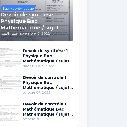
Bac Mathématique
Devoir de synthèse 1
Physique Bac
Mathématique / sujet 01
(avec correction)
مسار التميز
-
novembre 13, 2022
Devoir de synthèse 1
Physique Bac
Mathématique / sujet
02 (avec correction)
novembre 13, 2022
Devoir de contrôle 1
Physique Bac
Mathématique / sujet
15
octobre 07, 2022
Devoir de contrôle 1
Mathématique Bac
Mathématique / sujet
96
octobre 20, 2023