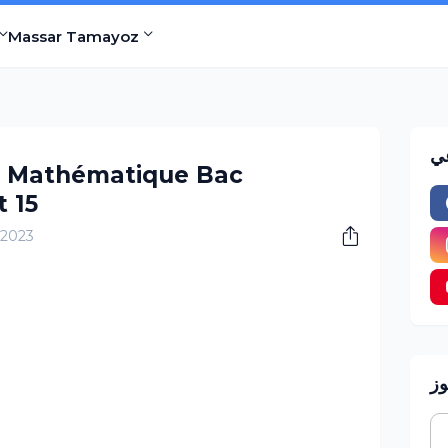
Massar Tamayoz
عي
2 Mathématique Bac
 15
, 2023
وز